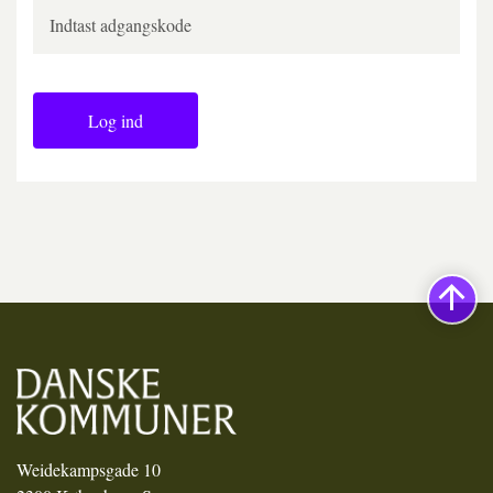
Log ind
Weidekampsgade 10