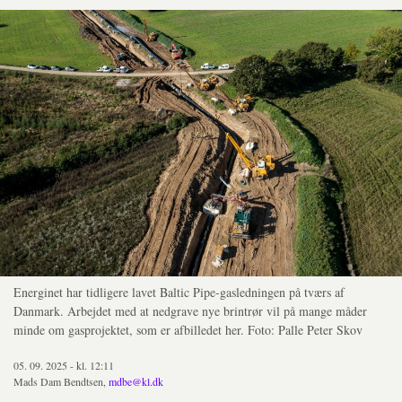
Energinet har tidligere lavet Baltic Pipe-gasledningen på tværs af
Danmark. Arbejdet med at nedgrave nye brintrør vil på mange måder
minde om gasprojektet, som er afbilledet her. Foto: Palle Peter Skov
05. 09. 2025 - kl. 12:11
Mads Dam Bendtsen,
mdbe@kl.dk