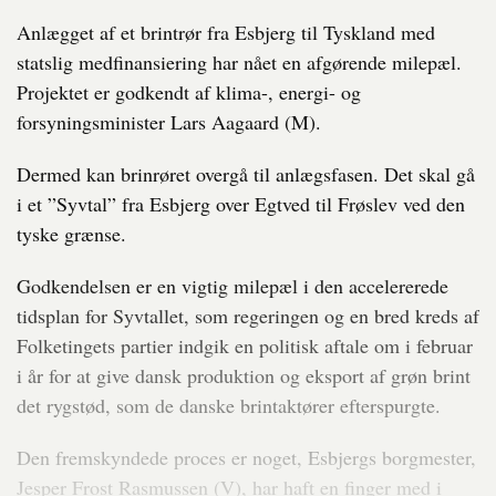
Anlægget af et brintrør fra Esbjerg til Tyskland med
statslig medfinansiering har nået en afgørende milepæl.
Projektet er godkendt af klima-, energi- og
forsyningsminister Lars Aagaard (M).
Dermed kan brinrøret overgå til anlægsfasen. Det skal gå
i et ”Syvtal” fra Esbjerg over Egtved til Frøslev ved den
tyske grænse.
Godkendelsen er en vigtig milepæl i den accelererede
tidsplan for Syvtallet, som regeringen og en bred kreds af
Folketingets partier indgik en politisk aftale om i februar
i år for at give dansk produktion og eksport af grøn brint
det rygstød, som de danske brintaktører efterspurgte.
Den fremskyndede proces er noget, Esbjergs borgmester,
Jesper Frost Rasmussen (V), har haft en finger med i