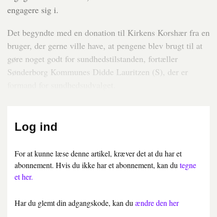
engagere sig i.
Det begyndte med en donation til Kirkens Korshær fra en
bruger, der gerne ville have, at pengene blev brugt til at
gøre noget godt for sundhedstilstanden, fortæller
Sønderborg Kommunes Didde Lauritzen (S), der er
formand for sundhedsudvalget.
Log ind
For at kunne læse denne artikel, kræver det at du har et
abonnement. Hvis du ikke har et abonnement, kan du
tegne
et her.
Har du glemt din adgangskode, kan du
ændre den her