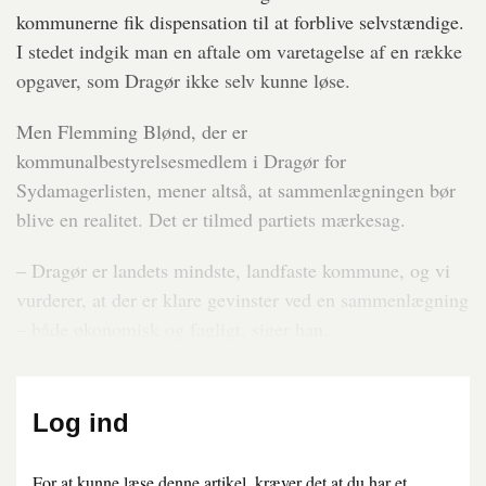
kommunerne fik dispensation til at forblive selvstændige.
I stedet indgik man en aftale om varetagelse af en række
opgaver, som Dragør ikke selv kunne løse.
Men Flemming Blønd, der er
kommunalbestyrelsesmedlem i Dragør for
Sydamagerlisten, mener altså, at sammenlægningen bør
blive en realitet. Det er tilmed partiets mærkesag.
– Dragør er landets mindste, landfaste kommune, og vi
vurderer, at der er klare gevinster ved en sammenlægning
– både økonomisk og fagligt, siger han.
Log ind
For at kunne læse denne artikel, kræver det at du har et