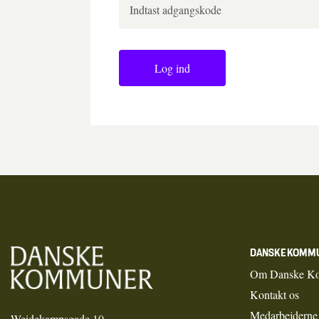
Log ind
DANSKE KOMM
Om Danske K
Kontakt os
Medarbejderne
Weidekampsgade 10