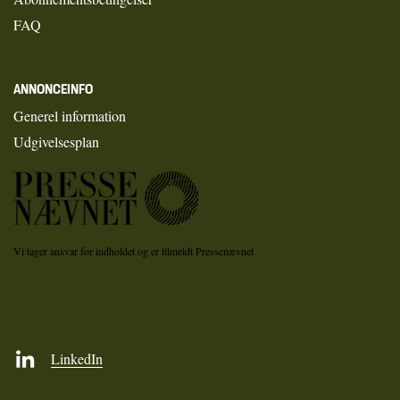
FAQ
ANNONCEINFO
Generel information
Udgivelsesplan
Vi tager ansvar for indholdet og er tilmeldt Pressenævnet
LinkedIn