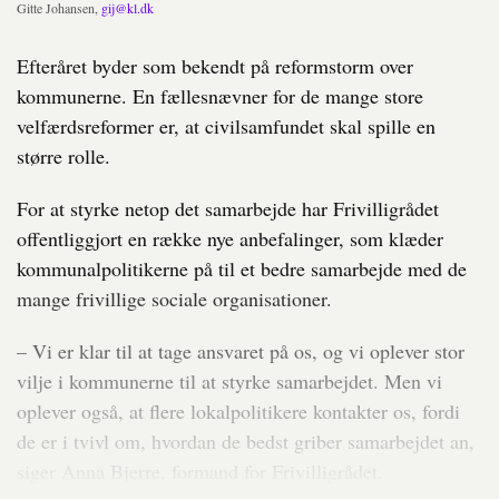
Gitte Johansen,
gij@kl.dk
Efteråret byder som bekendt på reformstorm over
kommunerne. En fællesnævner for de mange store
velfærdsreformer er, at civilsamfundet skal spille en
større rolle.
For at styrke netop det samarbejde har Frivilligrådet
offentliggjort en række nye anbefalinger, som klæder
kommunalpolitikerne på til et bedre samarbejde med de
mange frivillige sociale organisationer.
– Vi er klar til at tage ansvaret på os, og vi oplever stor
vilje i kommunerne til at styrke samarbejdet. Men vi
oplever også, at flere lokalpolitikere kontakter os, fordi
de er i tvivl om, hvordan de bedst griber samarbejdet an,
siger Anna Bjerre, formand for Frivilligrådet.