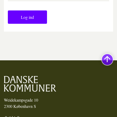
Log ind
Weidekampsgade 10
2300 København S