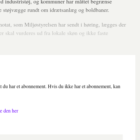
med industristøj, og kommuner har måttet begrænse
e støjvægge rundt om idrætsanlæg og boldbaner.
notat, som Miljøstyrelsen har sendt i høring, lægges der
er skal vurderes ud fra lokale skøn og ikke faste
 at du har et abonnement. Hvis du ikke har et abonnement, kan
e den her