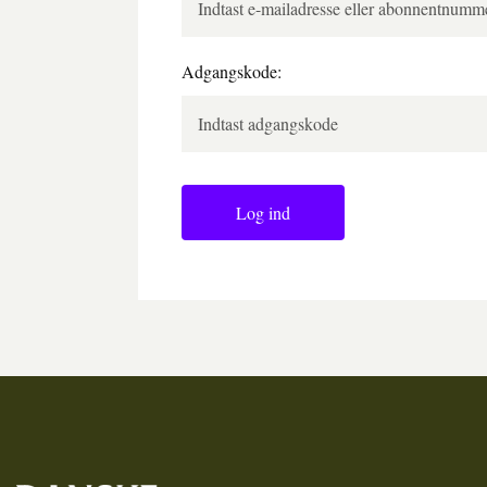
Adgangskode:
Log ind