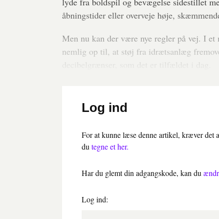
lyde fra boldspil og bevægelse sidestillet 
åbningstider eller overveje høje, skæmmend
Men nu kan der være nye regler på vej. I et 
nemlig op til, at støj fra idrætsanlæg fremov
decibelgrænser, som det er tilfældet i dag.
Log ind
For at kunne læse denne artikel, kræver det
du
tegne et her.
Har du glemt din adgangskode, kan du
ændr
Log ind: