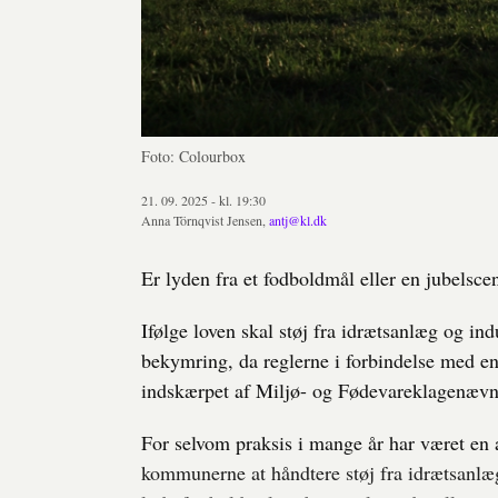
Foto: Colourbox
21. 09. 2025 - kl. 19:30
Anna Törnqvist Jensen,
antj@kl.dk
Er lyden fra et fodboldmål eller en jubelsc
Ifølge loven skal støj fra idrætsanlæg og ind
bekymring, da reglerne i forbindelse med e
indskærpet af Miljø- og Fødevareklagenævn
For selvom praksis i mange år har været en an
kommunerne at håndtere støj fra idrætsanlæ