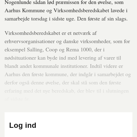
Nogenlunde sådan lød præmissen for den øvelse, som
Aarhus Kommune og Virksomhedsberedskabet lavede i
samarbejde torsdag i sidste uge. Den første af sin slags.
Virksomhedsberedskabet er et netværk af
erhvervsorganisationer og danske virksomheder, som for
eksempel Salling, Coop og Rema 1000, der i
nødsituationer kan byde ind med levering af varer til
blandt andet kommunale institutioner. Indtil videre er
Aarhus den første kommune, der indgår i samarbejdet og
derfor også denne øvelse, der skal stå som den første
erfaring med det nye beredskab, der blev til i slutningen
af sidste år.
Log ind