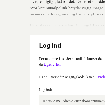
– Jeg er rigtig glad for det. Det er et områd
hvor kommunalpolitik betyder rigtig meget. 
menneskers liv og virkelig kan arbejde med
Han erkender, at socialområdet også kan væ
Log ind
For at kunne læse denne artikel, kræver det
du
tegne et her.
Har du glemt din adgangskode, kan du
ændr
Log ind: