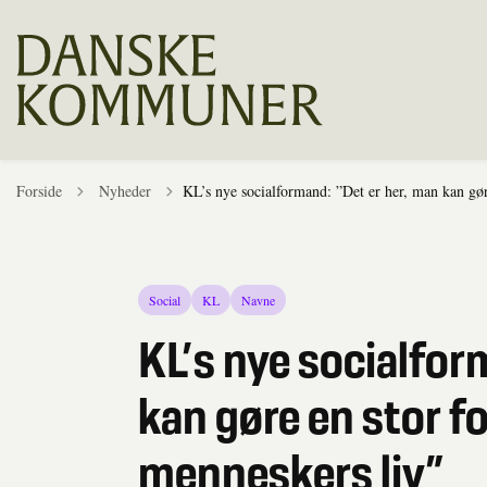
Tilbage til
Forside
Nyheder
KL’s nye socialformand: ”Det er her, man kan gør
Social
KL
Navne
KL’s nye socialfor
kan gøre en stor fo
menneskers liv”