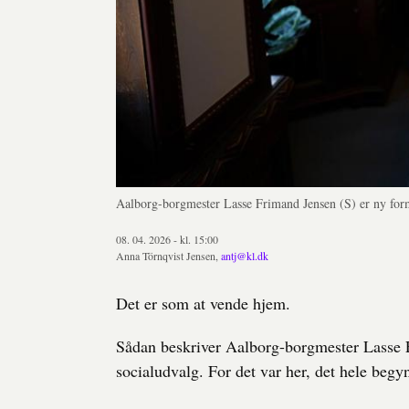
Aalborg-borgmester Lasse Frimand Jensen (S) er ny for
08. 04. 2026 - kl. 15:00
Anna Törnqvist Jensen,
antj@kl.dk
Det er som at vende hjem.
Sådan beskriver Aalborg-borgmester Lasse F
socialudvalg. For det var her, det hele beg