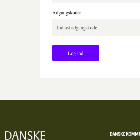
Adgangskode:
Log ind
DANSKE KOMM