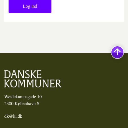
Log ind
Weidekampsgade 10
2300 København S
dk@kl.dk