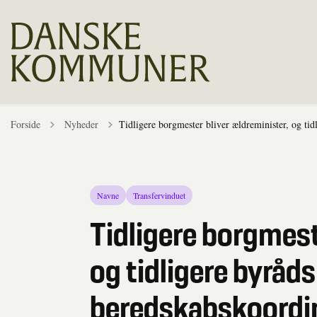
Tilbage til
Forside
Nyheder
Tidligere borgmester bliver ældreminister, og ti
Navne
Transfervinduet
Tidligere borgmest
og tidligere byråd
beredskabskoordin