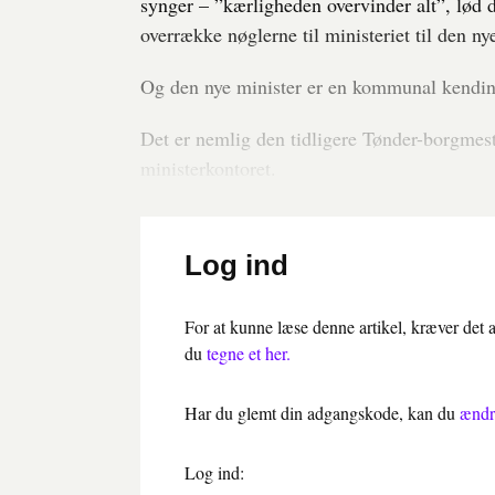
synger – ”kærligheden overvinder alt”, lød d
overrække nøglerne til ministeriet til den ny
Og den nye minister er en kommunal kendin
Det er nemlig den tidligere Tønder-borgmest
ministerkontoret.
Log ind
For at kunne læse denne artikel, kræver det
du
tegne et her.
Har du glemt din adgangskode, kan du
ændr
Log ind: