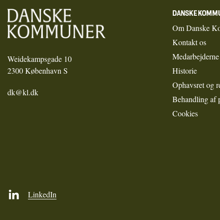
DANSKE KOMM
Om Danske K
Kontakt os
Medarbejderne
Weidekampsgade 10
2300 København S
Historie
Ophavsret og r
dk@kl.dk
Behandling af 
Cookies
LinkedIn