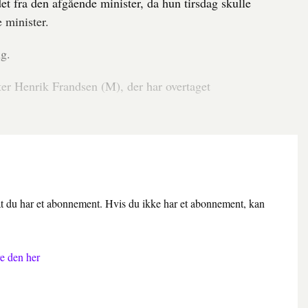
et fra den afgående minister, da hun tirsdag skulle
e minister.
g.
er Henrik Frandsen (M), der har overtaget
 at du har et abonnement. Hvis du ikke har et abonnement, kan
e den her