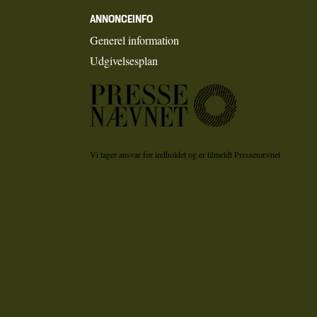
ANNONCEINFO
Generel information
Udgivelsesplan
Vi tager ansvar for indholdet og er tilmeldt Pressenævnet