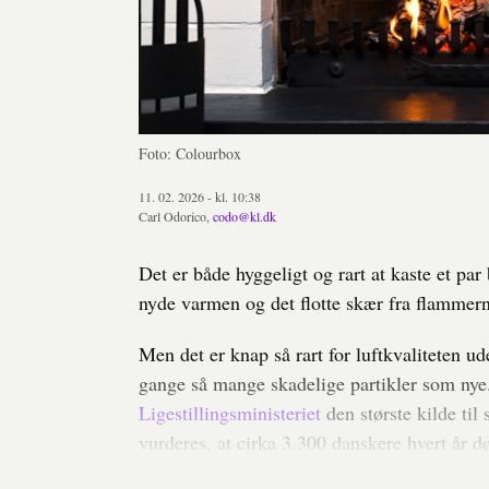
Foto: Colourbox
11. 02. 2026 - kl. 10:38
Carl Odorico,
codo@kl.dk
Det er både hyggeligt og rart at kaste et pa
nyde varmen og det flotte skær fra flammer
Men det er knap så rart for luftkvaliteten 
gange så mange skadelige partikler som nye
Ligestillingsministeriet
den største kilde til
vurderes, at cirka 3.300 danskere hvert år dø