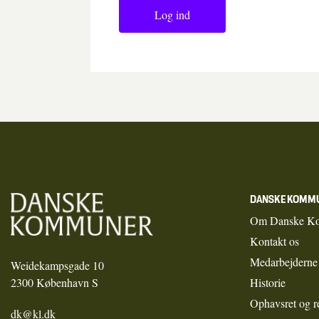
Log ind
DANSKE KOMM
Om Danske K
Kontakt os
Medarbejderne
Weidekampsgade 10
2300 København S
Historie
Ophavsret og r
dk@kl.dk