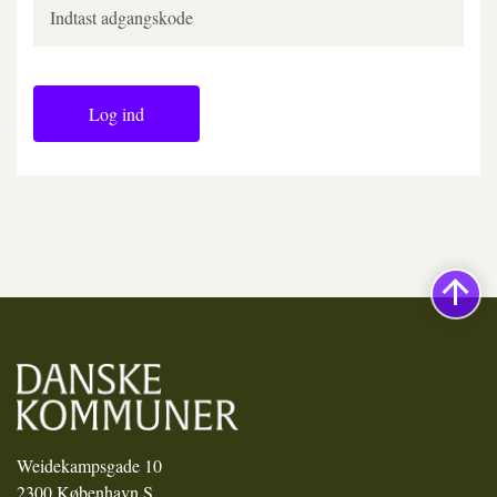
Log ind
Weidekampsgade 10
2300 København S