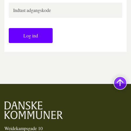
Log ind
Weidekampsgade 10