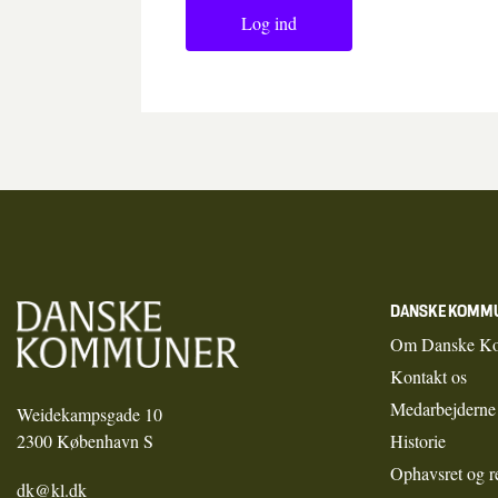
Log ind
DANSKE KOMM
Om Danske K
Kontakt os
Medarbejderne
Weidekampsgade 10
2300 København S
Historie
Ophavsret og r
dk@kl.dk