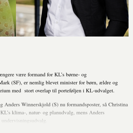
længere være formand for KL’s børne- og
rk (SF), er nemlig blevet minister for børn, ældre og
terium med stort overlap til porteføljen i KL-udvalget.
og Anders Winnerskjold (S) nu formandsposter, så Christina
 KL’s klima-, natur- og planudvalg, mens Anders
 undervisningsudvalg.