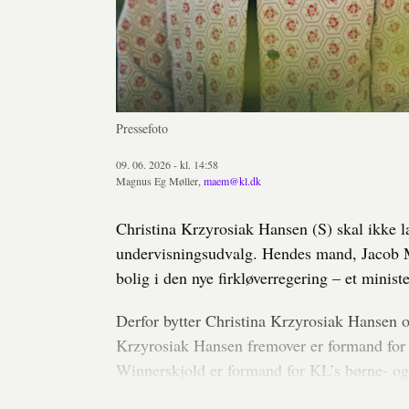
Pressefoto
09. 06. 2026 - kl. 14:58
Magnus Eg Møller,
maem@kl.dk
Christina Krzyrosiak Hansen (S) skal ikke 
undervisningsudvalg. Hendes mand, Jacob Ma
bolig i den nye firkløverregering – et minis
Derfor bytter Christina Krzyrosiak Hansen 
Krzyrosiak Hansen fremover er formand for
Winnerskjold er formand for KL’s børne- og