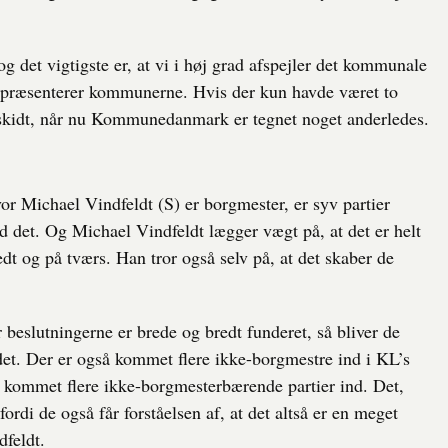
 det vigtigste er, at vi i høj grad afspejler det kommunale
repræsenterer kommunerne. Hvis der kun havde været to
ig skidt, når nu Kommunedanmark er tegnet noget anderledes.
r Michael Vindfeldt (S) er borgmester, er syv partier
 det. Og Michael Vindfeldt lægger vægt på, at det er helt
t og på tværs. Han tror også selv på, at det skaber de
 beslutningerne er brede og bredt funderet, så bliver de
i det. Der er også kommet flere ikke-borgmestre ind i KL’s
er kommet flere ikke-borgmesterbærende partier ind. Det,
 fordi de også får forståelsen af, at det altså er en meget
dfeldt.