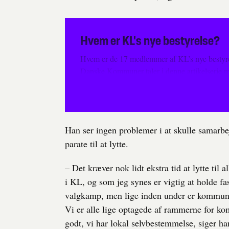
Hvem er KL's nye bestyrelse?
Hvem er de 17 medlemmer af KL’s nye bestyre
Danske Kommuner taler i denne artikelserie m
hul på.
Han ser ingen problemer i at skulle samarbe
parate til at lytte.
– Det kræver nok lidt ekstra tid at lytte til 
i KL, og som jeg synes er vigtig at holde fas
valgkamp, men lige inden under er kommun
Vi er alle lige optagede af rammerne for ko
godt, vi har lokal selvbestemmelse, siger ha