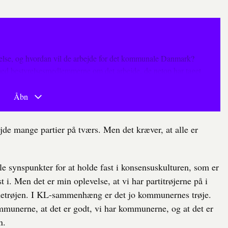
lse, og hvordan vil de arbejde for det kommunale Danmark?
ed bestyrelsesmedlemmerne om det arbejde, de netop har taget
Åbn
jde mange partier på tværs. Men det kræver, at alle er
alle synspunkter for at holde fast i konsensuskulturen, som er
t i. Men det er min oplevelse, at vi har partitrøjerne på i
etrøjen. I KL-sammenhæng er det jo kommunernes trøje.
mmunerne, at det er godt, vi har kommunerne, og at det er
n.