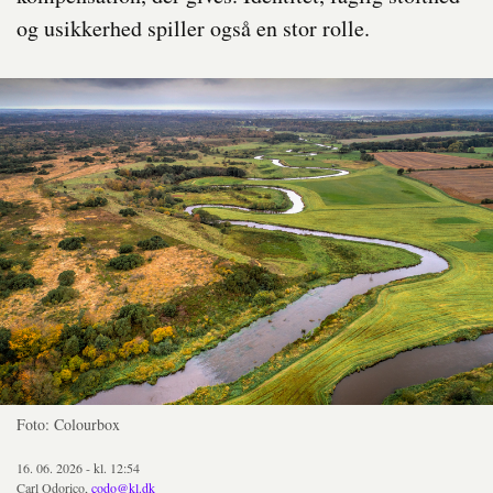
og usikkerhed spiller også en stor rolle.
Foto: Colourbox
16. 06. 2026 - kl. 12:54
Carl Odorico,
codo@kl.dk