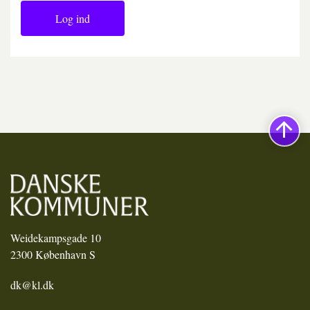
Log ind
Weidekampsgade 10
2300 København S
dk@kl.dk