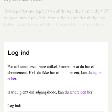
Torsdag eftermiddag blev to af de sigtede, en mand på 37
år og en mand på 42 år, fremstillet i grundlovsforhør ved
Københavns Byrets afdeling i Vestre Fængsel med krav
om varetægtsfængsling.
Log ind
For at kunne læse denne artikel, kræver det at du har et
abonnement. Hvis du ikke har et abonnement, kan du
tegne
et her.
Har du glemt din adgangskode, kan du
ændre den her
Log ind: