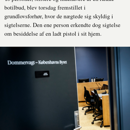
botilbud, blev torsdag fremstillet i
grundlovsforhør, hvor de nægtede sig skyldig i
sigtelserne. Den ene person erkendte dog sigtelse
om besiddelse af en ladt pistol i sit hjem.