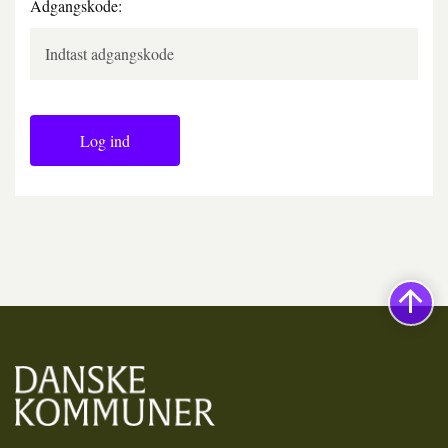
Adgangskode:
Log ind