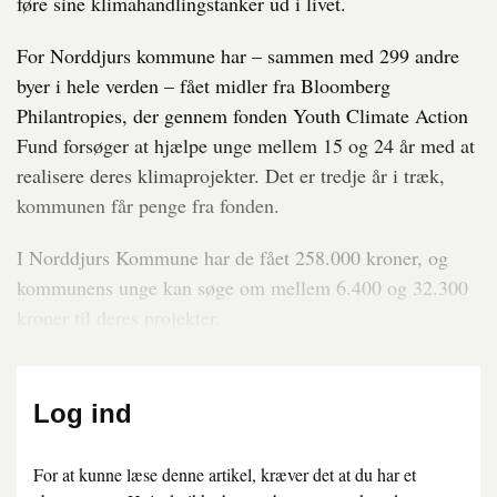
føre sine klimahandlingstanker ud i livet.
For Norddjurs kommune har – sammen med 299 andre
byer i hele verden – fået midler fra Bloomberg
Philantropies, der gennem fonden Youth Climate Action
Fund forsøger at hjælpe unge mellem 15 og 24 år med at
realisere deres klimaprojekter. Det er tredje år i træk,
kommunen får penge fra fonden.
I Norddjurs Kommune har de fået 258.000 kroner, og
kommunens unge kan søge om mellem 6.400 og 32.300
kroner til deres projekter.
Log ind
For at kunne læse denne artikel, kræver det at du har et