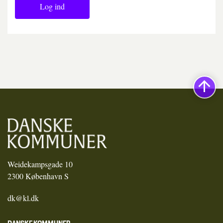
Log ind
Weidekampsgade 10
2300 København S
dk@kl.dk