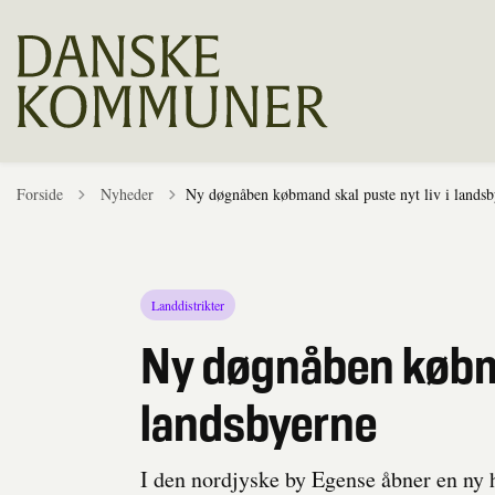
Tilbage til
Forside
Nyheder
Ny døgnåben købmand skal puste nyt liv i lands
Landdistrikter
Ny døgnåben købma
landsbyerne
I den nordjyske by Egense åbner en ny