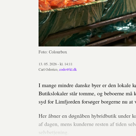
Foto: Colourbox
13. 05. 2026 - kl. 14:11
Carl Odorico,
codo@kl.dk
I mange mindre danske byer er den lokale k
Butikslokaler står tomme, og beboerne må k
syd for Limfjorden forsøger borgerne nu at
Her åbner en døgnåben hybridbutik under k
af dagen, mens kunderne resten af tiden selv
selvbetjening.