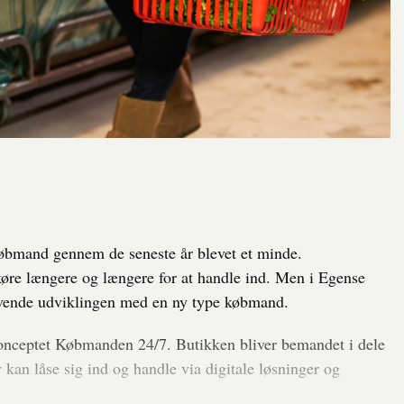
øbmand gennem de seneste år blevet et minde.
øre længere og længere for at handle ind. Men i Egense
 vende udviklingen med en ny type købmand.
onceptet Købmanden 24/7. Butikken bliver bemandet i dele
 kan låse sig ind og handle via digitale løsninger og