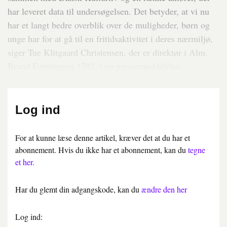
har leveret data til undersøgelsen. Det betyder, at vi nu
har et langt bedre overblik over de muligheder, børn og
unge har for at gå til en fritidsaktivitet i deres nærmiljø,
siger Tue Klitgaard Christensen, der er direktør i Alm.
Brand Foreningen 1792, i en pressemeddelelse.
Log ind
For at kunne læse denne artikel, kræver det at du har et
abonnement. Hvis du ikke har et abonnement, kan du
tegne
et her.
Har du glemt din adgangskode, kan du
ændre den her
Log ind: