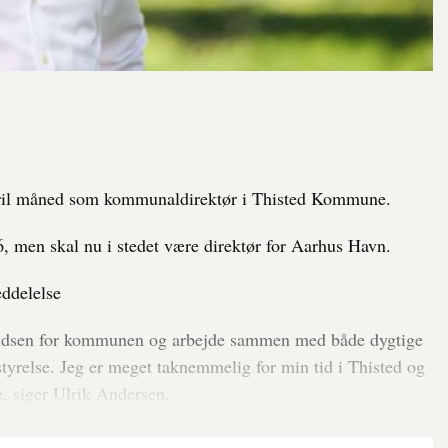
pril måned som kommunaldirektør i Thisted Kommune.
 men skal nu i stedet være direktør for Aarhus Havn.
ddelelse
i spidsen for kommunen og arbejde sammen med både dygtige
relse. Jeg er meget taknemmelig for min tid i Thisted og
, siger Ulrik Andersen.