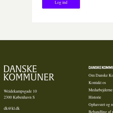
Log ind
DANSKE KOMM
Om Danske K
Kontakt os
Medarbejderne
Weidekampsgade 10
2300 København S
Historie
Ophavsret og r
dk@kl.dk
Behandling af 