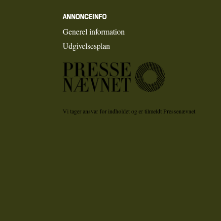
ANNONCEINFO
Generel information
Udgivelsesplan
Vi tager ansvar for indholdet og er tilmeldt Pressenævnet