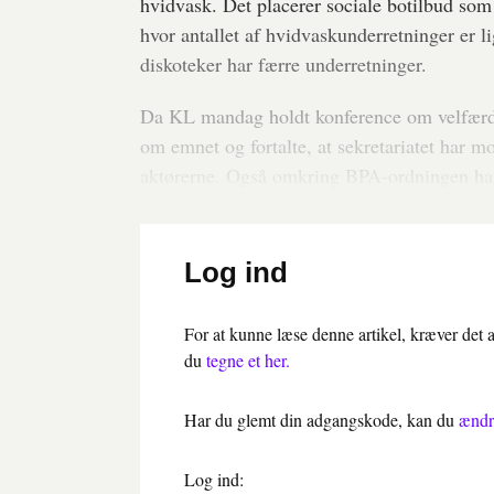
hvidvask. Det placerer sociale botilbud som
hvor antallet af hvidvaskunderretninger er li
diskoteker har færre underretninger.
Da KL mandag holdt konference om velfærds
om emnet og fortalte, at sekretariatet har
aktørerne. Også omkring BPA-ordningen har 
Log ind
For at kunne læse denne artikel, kræver det
du
tegne et her.
Har du glemt din adgangskode, kan du
ændr
Log ind: