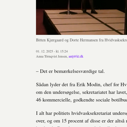
Bitten Kjærgaard og Dorte Hermansen fra Hvidvasksekre
01. 12. 2025 - kl. 15:24
Anna Törnqvist Jensen,
antj@kl.dk
– Det er bemærkelsesværdige tal.
Sådan lyder det fra Erik Modin, chef for Hv
om den undersøgelse, sekretariatet har lavet
46 kommercielle, godkendte sociale botilbud
I alt har politiets hvidvasksekretariat unde
over, og om 15 procent af disse er der alts