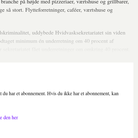
 branche på højde med pizzeriaer, værtshuse og grillbarer,
ge så stort. Flytteforretninger, caféer, værtshuse og
kriminalitet, uddybede Hvidvasksekretariatet sin viden
 modtaget minimum én underretning om 40 procent af
sekretariatet fået underretninger om omkring 40 procent.
 at du har et abonnement. Hvis du ikke har et abonnement, kan
e den her