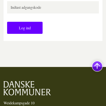
Log ind
Weidekampsgade 10