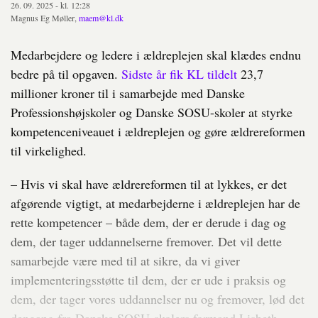
26. 09. 2025 - kl. 12:28
Magnus Eg Møller,
maem@kl.dk
Medarbejdere og ledere i ældreplejen skal klædes endnu
bedre på til opgaven.
Sidste år fik KL tildelt
23,7
millioner kroner til i samarbejde med Danske
Professionshøjskoler og Danske SOSU-skoler at styrke
kompetenceniveauet i ældreplejen og gøre ældrereformen
til virkelighed.
– Hvis vi skal have ældrereformen til at lykkes, er det
afgørende vigtigt, at medarbejderne i ældreplejen har de
rette kompetencer – både dem, der er derude i dag og
dem, der tager uddannelserne fremover. Det vil dette
samarbejde være med til at sikre, da vi giver
implementeringsstøtte til dem, der er ude i praksis og
dem, der tager vores uddannelser nu og fremover, lød det